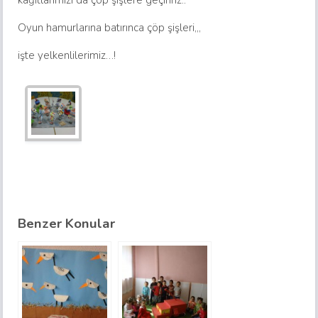
kağıtlarımızı da çöp şişlere geçiririz..
Oyun hamurlarına batırınca çöp şişleri,,,
işte yelkenlilerimiz…!
Benzer Konular