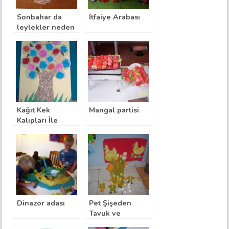
Sonbahar da
İtfaiye Arabası
leylekler neden
göç eder
Kağıt Kek
Mangal partisi
Kalıpları İle
İlkbahar Ağacı
Dinazor adası
Pet Şişeden
Tavuk ve
Civcivler