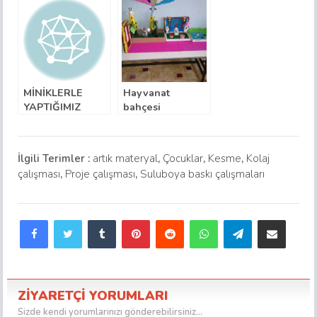
MİNİKLERLE
Hayvanat
YAPTIĞIMIZ
bahçesi
TELEFONUMUZ
:)
İlgili Terimler :
artık materyal
,
Çocuklar
,
Kesme
,
Kolaj
çalışması
,
Proje çalışması
,
Suluboya baskı çalışmaları
Facebook
Twitter
Tumblr
Pinterest
Reddit
WhatsApp
Telegram
E-Posta ile paylaş
ZİYARETÇİ YORUMLARI
Sizde kendi yorumlarınızı gönderebilirsiniz...