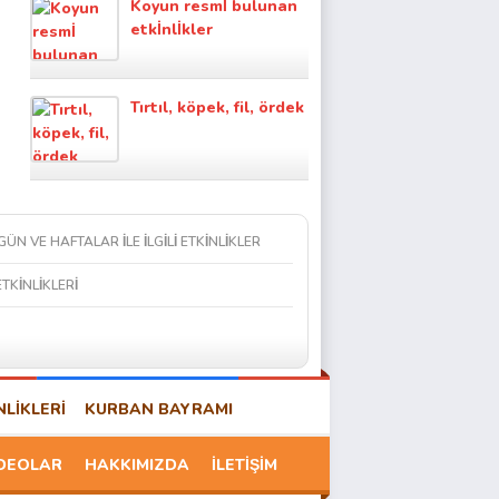
Koyun resmİ bulunan
etkİnlİkler
Tırtıl, köpek, fil, ördek
 GÜN VE HAFTALAR İLE İLGİLİ ETKİNLİKLER
ETKİNLİKLERİ
NLİKLERİ
KURBAN BAYRAMI
DEOLAR
HAKKIMIZDA
İLETİŞİM