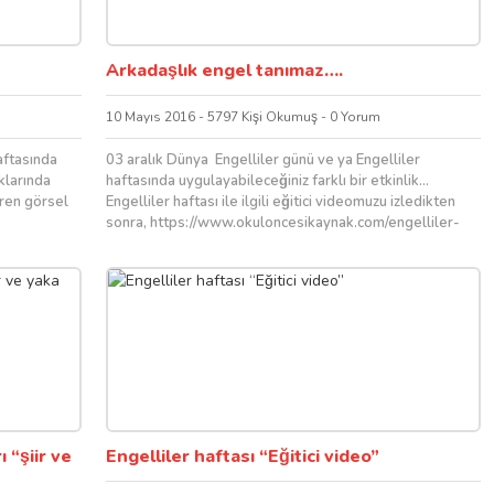
Arkadaşlık engel tanımaz….
10 Mayıs 2016 - 5797 Kişi Okumuş - 0 Yorum
aftasında
03 aralık Dünya Engelliler günü ve ya Engelliler
klarında
haftasında uygulayabileceğiniz farklı bir etkinlik…
eren görsel
Engelliler haftası ile ilgili eğitici videomuzu izledikten
sonra, https://www.okuloncesikaynak.com/engelliler-
haftasi-egitici-video/ Empati...
 “şiir ve
Engelliler haftası “Eğitici video”