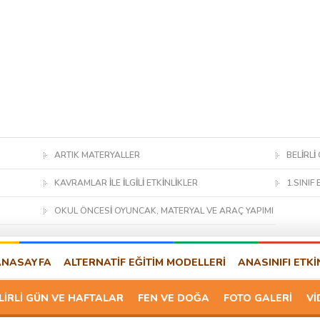
ARTIK MATERYALLER
BELİRLİ
KAVRAMLAR İLE İLGİLİ ETKİNLİKLER
1.SINIF 
OKUL ÖNCESİ OYUNCAK, MATERYAL VE ARAÇ YAPIMI
ANASAYFA
ALTERNATİF EĞİTİM MODELLERİ
ANASINIFI ETKİ
LİRLİ GÜN VE HAFTALAR
FEN VE DOĞA
FOTO GALERİ
Vİ