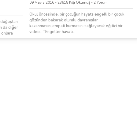
09 Mayıs 2016 - 23618 Kişi Okumuş - 2 Yorum
Okul öncesinde, bir çocuğun hayata engelli bir çocuk
gözünden bakarak olumlu davranışlar
a doğuştan
kazanmasını,empati kurmasını sağlayacak eğitici bir
ın da diğer
video… “Engeller hayatı...
, onlara