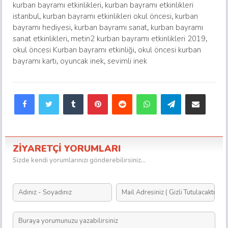
kurban bayramı etkinlikleri
,
kurban bayramı etkinlikleri
istanbul
,
kurban bayramı etkinlikleri okul öncesi
,
kurban
bayramı hediyesi
,
kurban bayramı sanat
,
kurban bayramı
sanat etkinlikleri
,
metin2 kurban bayramı etkinlikleri 2019
,
okul öncesi Kurban bayramı etkinliği
,
okul öncesi kurban
bayramı kartı
,
oyuncak inek
,
sevimli inek
Facebook
Twitter
Tumblr
Pinterest
Reddit
WhatsApp
Telegram
E-Posta ile paylaş
ZİYARETÇİ YORUMLARI
Sizde kendi yorumlarınızı gönderebilirsiniz...