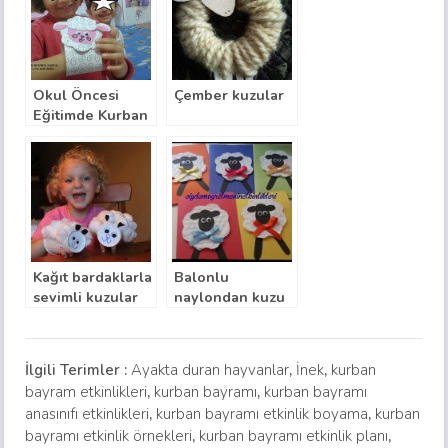
Okul Öncesi
Çember kuzular
Eğitimde Kurban
Bayramı Kart
Örneği
Kağıt bardaklarla
Balonlu
sevimli kuzular
naylondan kuzu
bayram kartı
İlgili Terimler :
Ayakta duran hayvanlar
,
İnek
,
kurban
bayram etkinlikleri
,
kurban bayramı
,
kurban bayramı
anasınıfı etkinlikleri
,
kurban bayramı etkinlik boyama
,
kurban
bayramı etkinlik örnekleri
,
kurban bayramı etkinlik planı
,