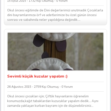
15 Eylül 2015 - 1732 Kişi Okumuş - 0 Yorum
Okul öncesi eğitimde de Dini değerlerimizi unutmadık Çocuklarla
dini bayramlarımıza örf ve adetlerimize bu özel günün öncesi
sonrası ve sabahında neler yapıldığına değindik....
Sevimli küçük kuzular yapalım :)
26 Ağustos 2015 - 2759 Kişi Okumuş - 0 Yorum
Okul öncesi çocukları için; Çiftlik hayvanlarını öğrenelim
konumuzda,kağıt tabaklardan kuzucuklar yapalım dedik… Aynı
zamanda yaklaşan kurban bayramı için de düşünebilirsiniz...