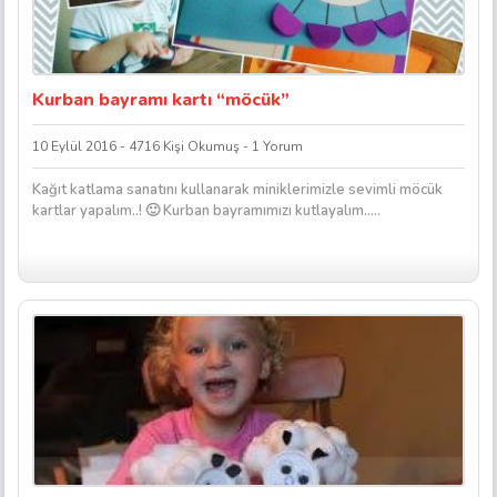
Kurban bayramı kartı “möcük”
10 Eylül 2016 - 4716 Kişi Okumuş - 1 Yorum
Kağıt katlama sanatını kullanarak miniklerimizle sevimli möcük
kartlar yapalım..! 🙂 Kurban bayramımızı kutlayalım…..