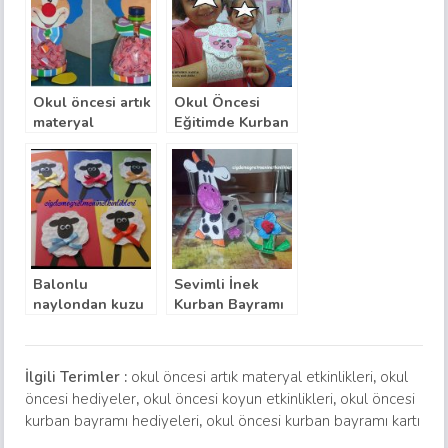
Okul öncesi artık
Okul Öncesi
materyal
Eğitimde Kurban
çalışmalarıyla
Bayramı Kart
palyaçolu
Örneği
şekerlik
Balonlu
Sevimli İnek
naylondan kuzu
Kurban Bayramı
bayram kartı
Etkinliği
İlgili Terimler :
okul öncesi artık materyal etkinlikleri
,
okul
öncesi hediyeler
,
okul öncesi koyun etkinlikleri
,
okul öncesi
kurban bayramı hediyeleri
,
okul öncesi kurban bayramı kartı