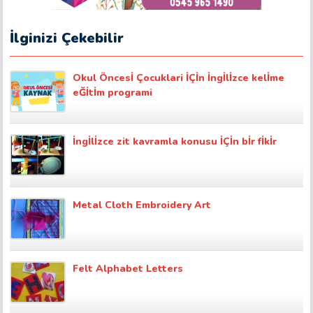
İlginizi Çekebilir
Okul Öncesİ Çocuklari İÇİn İngİlİzce kelİme
eĞİtİm programi
İngİlİzce zit kavramla konusu İÇİn bİr fİkİr
Metal Cloth Embroidery Art
Felt Alphabet Letters