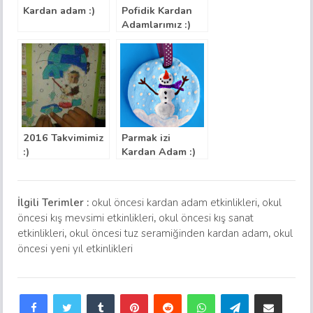
Kardan adam :)
Pofidik Kardan
Adamlarımız :)
2016 Takvimimiz
Parmak izi
:)
Kardan Adam :)
İlgili Terimler :
okul öncesi kardan adam etkinlikleri
,
okul
öncesi kış mevsimi etkinlikleri
,
okul öncesi kış sanat
etkinlikleri
,
okul öncesi tuz seramiğinden kardan adam
,
okul
öncesi yeni yıl etkinlikleri
Facebook
Twitter
Tumblr
Pinterest
Reddit
WhatsApp
Telegram
E-Posta ile paylaş