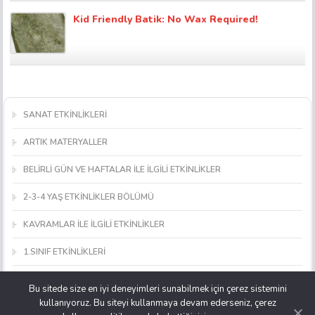
Kid Friendly Batik: No Wax Required!
SANAT ETKİNLİKLERİ
ARTIK MATERYALLER
BELİRLİ GÜN VE HAFTALAR İLE İLGİLİ ETKİNLİKLER
2-3-4 YAŞ ETKİNLİKLER BÖLÜMÜ
KAVRAMLAR İLE İLGİLİ ETKİNLİKLER
1.SINIF ETKİNLİKLERİ
MATEMATİK ETKİNLİKLERİ
Bu sitede size en iyi deneyimleri sunabilmek için çerez sistemini
kullanıyoruz. Bu siteyi kullanmaya devam ederseniz, çerez
OKUL ÖNCESİ OYUNCAK, MATERYAL VE ARAÇ YAPIMI