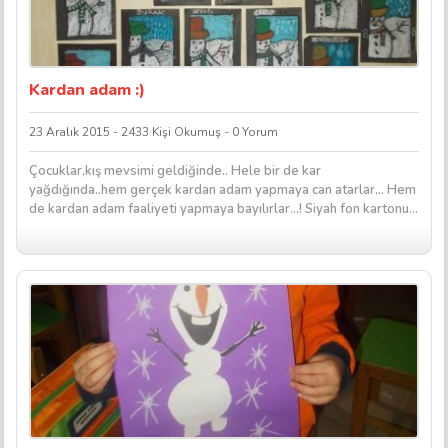
Kardan adam :)
23 Aralık 2015 - 2433 Kişi Okumuş - 0 Yorum
Çocuklar,kış mevsimi geldiğinde.. Hele bir de kar
yağdığında..hem gerçek kardan adam yapmaya can atarlar… Hem
de kardan adam faaliyeti yapmaya bayılırlar…! Siyah fon kartonu...