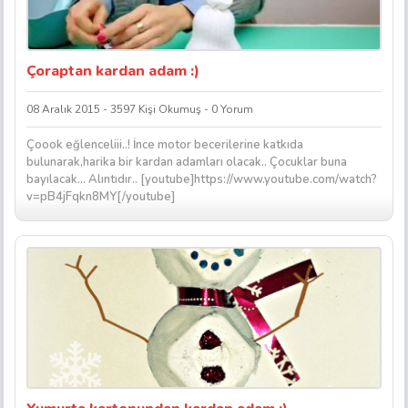
Çoraptan kardan adam :)
08 Aralık 2015 - 3597 Kişi Okumuş - 0 Yorum
Çoook eğlenceliii..! İnce motor becerilerine katkıda
bulunarak,harika bir kardan adamları olacak.. Çocuklar buna
bayılacak… Alıntıdır.. [youtube]https://www.youtube.com/watch?
v=pB4jFqkn8MY[/youtube]