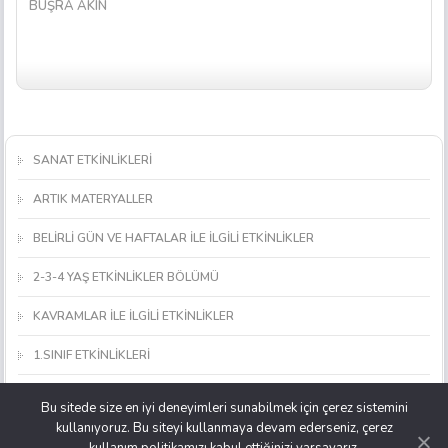
BÜŞRA AKIN
SANAT ETKİNLİKLERİ
ARTIK MATERYALLER
BELİRLİ GÜN VE HAFTALAR İLE İLGİLİ ETKİNLİKLER
2-3-4 YAŞ ETKİNLİKLER BÖLÜMÜ
KAVRAMLAR İLE İLGİLİ ETKİNLİKLER
1.SINIF ETKİNLİKLERİ
MATEMATİK ETKİNLİKLERİ
Bu sitede size en iyi deneyimleri sunabilmek için çerez sistemini
kullanıyoruz. Bu siteyi kullanmaya devam ederseniz, çerez
OKUL ÖNCESİ OYUNCAK, MATERYAL VE ARAÇ YAPIMI