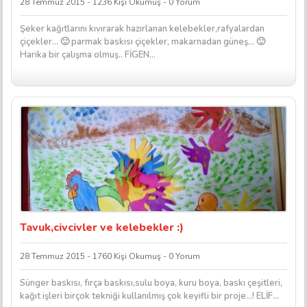
28 Temmuz 2015 - 1236 Kişi Okumuş - 0 Yorum
Şeker kağıtlarını kıvırarak hazırlanan kelebekler,rafyalardan
çiçekler… 🙂 parmak baskısı çiçekler, makarnadan güneş… 🙂
Harika bir çalışma olmuş.. FİGEN...
Tavuk,civcivler ve kelebekler :)
28 Temmuz 2015 - 1760 Kişi Okumuş - 0 Yorum
Sünger baskısı, fırça baskısı,sulu boya, kuru boya, baskı çeşitleri,
kağıt işleri birçok tekniği kullanılmış çok keyifli bir proje…! ELİF...