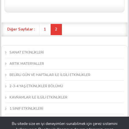
Diğer Sayfalar :
1
2
SANAT ETKİNLİKLERİ
ARTIK MATERYALLER
BELİRLİ GÜN VE HAFTALAR İLE İLGİLİ ETKİNLİKLER
2-3-4 YAŞ ETKİNLİKLER BÖLÜMÜ
KAVRAMLAR İLE İLGİLİ ETKİNLİKLER
1.SINIF ETKİNLİKLERİ
MATEMATİK ETKİNLİKLERİ
Bu sitede size en iyi deneyimleri sunabilmek için çerez sistemini