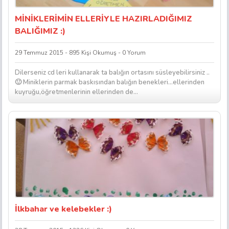
MİNİKLERİMİN ELLERİYLE HAZIRLADIĞIMIZ
BALIĞIMIZ :)
29 Temmuz 2015 - 895 Kişi Okumuş - 0 Yorum
Dilerseniz cd leri kullanarak ta balığın ortasını süsleyebilirsiniz ..
🙂 Miniklerin parmak baskısından balığın benekleri…ellerinden
kuyruğu,öğretmenlerinin ellerinden de...
İlkbahar ve kelebekler :)