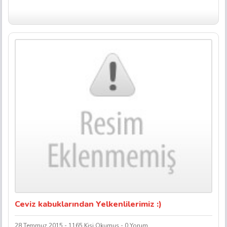
Ceviz kabuklarından Yelkenlilerimiz :)
28 Temmuz 2015 - 1165 Kişi Okumuş - 0 Yorum