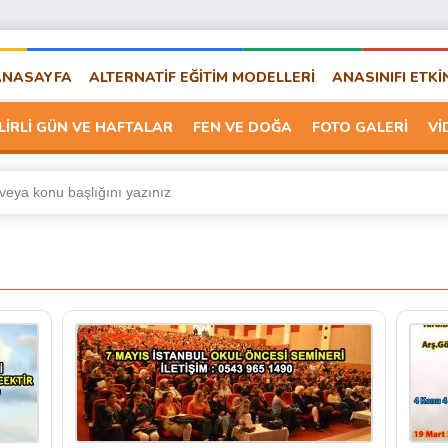
ANASAYFA
ALTERNATİF EĞİTİM MODELLERİ
ANASINIFI ETKİ
LİRLİ GÜN VE HAFTALAR
FEN VE DOĞA
FOTO GALERİ
Vİ