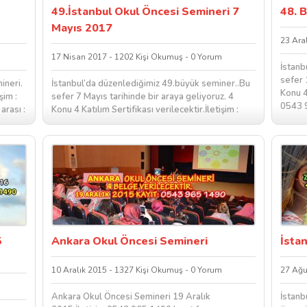
49.İstanbul Okul Öncesi Semineri 7
48. 
Mayıs 2017
23 Ara
17 Nisan 2017 - 1202 Kişi Okumuş - 0 Yorum
İstanb
sefer 
ineri.
İstanbul’da düzenlediğimiz 49.büyük seminer..Bu
Konu 4 
şim :
sefer 7 Mayıs tarihinde bir araya geliyoruz. 4
0543 9
rası :
Konu 4 Katılım Sertifikası verilecektir.İletişim :
0543 965 1490 istanbul okul...
5
Ankara Okul Öncesi Semineri
İsta
10 Aralık 2015 - 1327 Kişi Okumuş - 0 Yorum
27 Ağu
Ankara Okul Öncesi Semineri 19 Aralık
İstanb