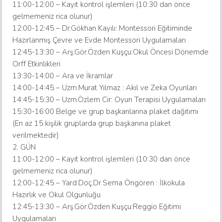
11:00-12:00 – Kayıt kontrol işlemleri (10:30 dan önce
gelmemeniz rica olunur)
12:00-12:45 – Dr.Gökhan Kayılı: Montessori Eğitiminde
Hazırlanmış Çevre ve Evde Montessori Uygulamaları
12:45-13:30 – Arş.Gör.Özden Kuşçu:Okul Öncesi Dönemde
Orff Etkinlikleri
13:30-14:0
0 – Ara ve İkramlar
14:00-14:45 – Uzm.Murat Yılmaz : Akıl ve Zeka Oyunları
14:45-15:30 – Uzm.Özlem Cir: Oyun Terapisi Uygulamaları
15:30-16:00 Belge ve grup başkanlarına plaket dağıtımı
(En az 15 kişilik gruplarda grup başkanına plaket
verilmektedir)
2. GÜN
11:00-12:00 – Kayıt kontrol işlemleri (10:30 dan önce
gelmemeniz rica olunur)
12:00-12:45 – Yard.Doç.Dr.Sema Öngören : İlkokula
Hazırlık ve Okul Olgunluğu
12:45-13:30 – Arş.Gör.Özden Kuşçu:Reggio Eğitimi
Uygulamaları