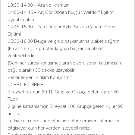
13:30-14:00 – Ara ve İkramlar
14:00-14:45 – Arş.Gör.Özden Kuşçu : Waldorf Eğitimi
Uygulamaları
14:45-15:30 – Yard.Doç.Dr.Aylin Sözen Çapan : Gems
Eğitimi
15:30-16:00 Belge ve grup başkanlarına plaket dağıtımı
(En az 15 kişilik gruplarda grup başkanına plaket
verilmektedir)
(Seminer süresi konuşmacılara ve soru soran katılımcılara
bağlı olarak +30 dakika uzayabilir)
Seminer yeri :Birikim Koleji/İzmir
ÜCRETLENDİRME
Bireysel tek gün 60 TL Grup ve Grupça gelen kişiler 50
TLdir.
2 güne katılanlar için Bireysel 100 Grupça gelen kişiler 90
ar TLdir.
Türkiye nin neresinde olursanız olun,semineri internet ve
bilgisayar olan her yerden izleyebilirsiniz.