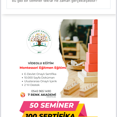
bu gibi bir seminer tekrar ne zaman gerçekleşebilir?