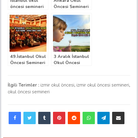
İstanbul okul
Ankara Okul
öncesi semineri
Öncesi Semineri
49.İstanbul Okul
3 Aralık İstanbul
Öncesi Semineri
Okul Öncesi
7 Mayıs 2017
Semineri
İlgili Terimler :
izmir okul öncesi
,
izmir okul öncesi semineri
,
okul öncesi semineri
Facebook
Twitter
Tumblr
Pinterest
Reddit
WhatsApp
Telegram
E-Posta ile paylaş