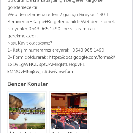
Bu durumda ki arkadaşlar için belgeleri kargo ile
gönderilecektir.
Web den izleme ücretleri 2 gün için Bireysel 130 TL
Seminerler+Kargo+Belgeler dahildir.Webden izlemek
isteyenler 0543 965 1490 i bizzat aramaları
gerekmektedir.
Nasıl Kayıt olacaksınız?
1- İletişim numaramızı arayarak : 0543 965 1490
2- Form doldurarak :
https://docs.google.com/
forms/d/
1xDyLgWNCD9ptUAMnqBt0Hq0vFL
kMMOvM55j9w_zl93w/viewform
Benzer Konular