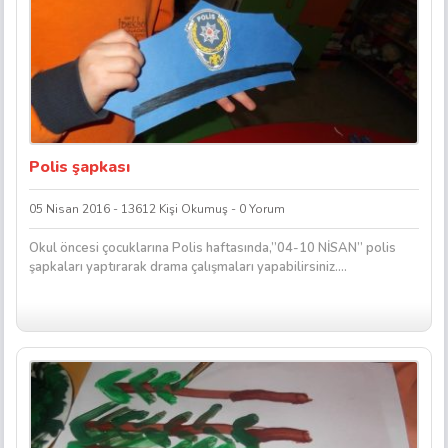
Polis şapkası
05 Nisan 2016 - 13612 Kişi Okumuş - 0 Yorum
Okul öncesi çocuklarına Polis haftasında,”04-10 NİSAN” polis
şapkaları yaptırarak drama çalışmaları yapabilirsiniz….