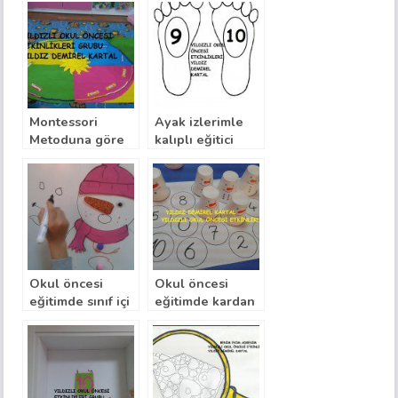
Montessori
Ayak izlerimle
Metoduna göre
kalıplı eğitici
yıl zinciri ile
oyunlar
eğitici sınıf içi
zaman kavramı
etkinlikler
Okul öncesi
Okul öncesi
eğitimde sınıf içi
eğitimde kardan
uygulamalarla
adam düğmeleri
aşamalı kardan
ve kartopu ile
adam yapımı
rakam etkinliği