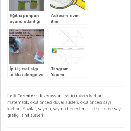
Eğitici ponpon
Adresim-evim
oyunu etkinliği
ilim
ilçem,ülkem,kıtam,gezegenim
projesi
İpli işitsel algı
Tangram -
,dikkat denge ve
Yapımı-
kavram oyunu
Şablonları ve
daha fazlası
İlgili Terimler :
dekorasyon
,
eğitici rakam kartları
,
matematik
,
okul öncesi duvar süsleri
,
okul öncesi sayı
kartları
,
Sayılar
,
sayma
,
sayma becerileri
,
sınıf süsleme sayı
grafiği
,
sınıf süsleri