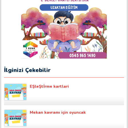
İlginizi Çekebilir
EŞleŞtİrme kartlari
Mekan kavramı için oyuncak