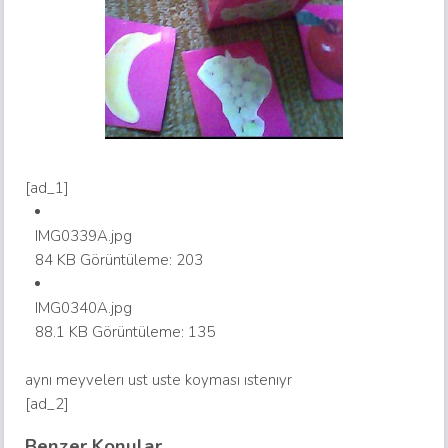
[ad_1]
IMG0339A.jpg
84 KB
Görüntüleme: 203
IMG0340A.jpg
88.1 KB
Görüntüleme: 135
aynı meyvelerı ust uste koyması ıstenıyr
[ad_2]
Benzer Konular