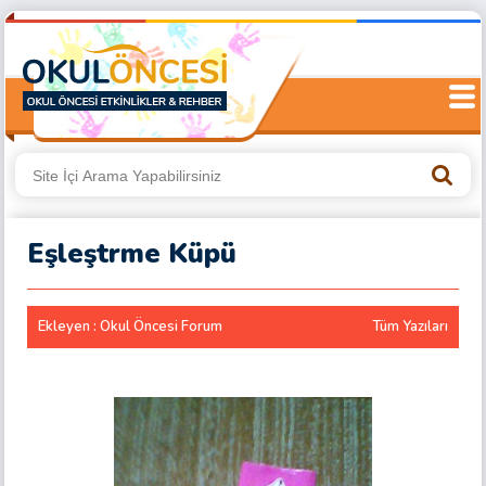
Eşleştrme Küpü
Ekleyen : Okul Öncesi Forum
Tüm Yazıları