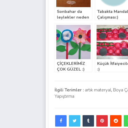
Sonbahar da
Tabakta Manda
leylekler neden
Çalışması:)
göç eder
ÇİÇEKLERİMİZ
Küçük İtfaiyecil
ÇOK GÜZEL :)
:)
İlgili Terimler :
artık materyal
,
Boya Ça
Yapıştırma
Facebook
Twitter
Tumblr
Pinterest
Red