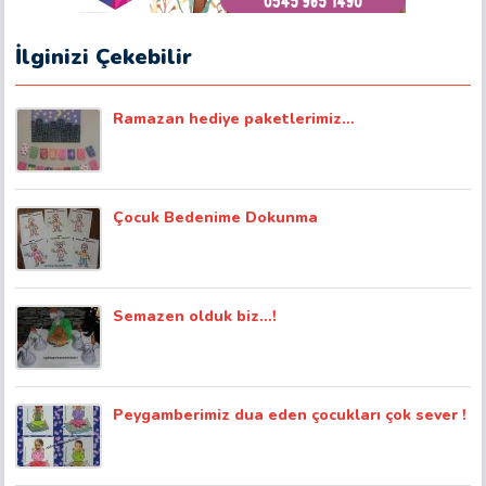
İlginizi Çekebilir
Ramazan hediye paketlerimiz…
Çocuk Bedenime Dokunma
Semazen olduk biz…!
Peygamberimiz dua eden çocukları çok sever !