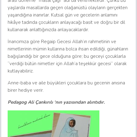
arası döneme “masal çağı” adı da verilmektedir. Çünkü bu
yaşlarda masallarda geçen olağanüstü olayların gerçekten
yaşandığına inanırlar. Kutsal gün ve gecelerin anlamını
hikâye tadında çocukların anlayacağı basit ve doğru bir dil
kullanarak anlattığınızda anlayacaklardır.
İnancımıza göre Regaip Gecesi Allah’ın rahmetinin ve
nimetlerinin mümin kullarına bolca ihsan edildiği, günahların
bağışlandığı bir gece olduğuna göre; bu geceyi çocuklarla
“verdiği bütün nimetler için Allah’a teşekkür gecesi” olarak
kutlayabiliriz.
Anne-baba ve aile büyükleri çocuklara bu gecenin anısına
birer hediye verir.
Pedagog Ali Çankırılı ‘nın yazısından alıntıdır.