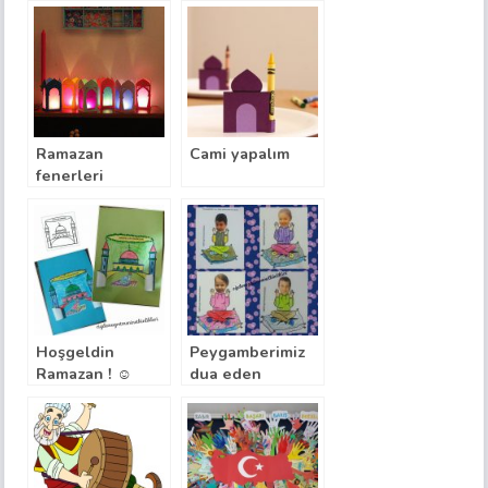
Ramazan
Cami yapalım
fenerleri
Hoşgeldin
Peygamberimiz
Ramazan ! ☺
dua eden
çocukları çok
sever !