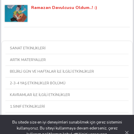
Ramazan Davulcusu Oldum..! :)
SANAT ETKİNLİKLERİ
ARTIK MATERYALLER
BELİRLİ GÜN VE HAFTALAR İLE İLGİLİ ETKİNLİKLER
2-3-4 YAŞ ETKİNLİKLER BÖLÜMÜ
KAVRAMLAR İLE İLGİLİ ETKİNLİKLER
1.SINIF ETKİNLİKLERİ
MATEMATİK ETKİNLİKLERİ
Bu sitede size en iyi deneyimleri sunabilmek için çerez sistemini
kullanıyoruz. Bu siteyi kullanmaya devam ederseniz, çerez
OKUL ÖNCESİ OYUNCAK, MATERYAL VE ARAÇ YAPIMI