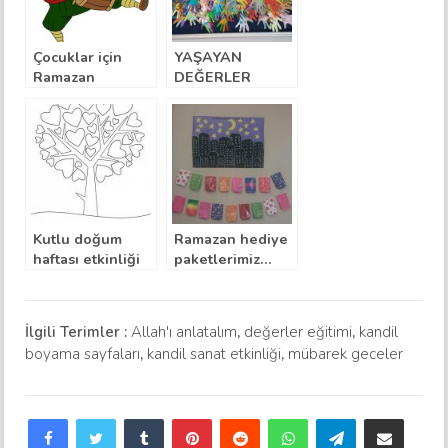
Çocuklar için
YAŞAYAN
Ramazan
DEĞERLER
Boyamaları ve
PANOSU
Bulmacaları
Kutlu doğum
Ramazan hediye
haftası etkinliği
paketlerimiz…
Salavat zinciri
ağacım
İlgili Terimler :
Allah'ı anlatalım
,
değerler eğitimi
,
kandil
boyama sayfaları
,
kandil sanat etkinliği
,
mübarek geceler
Facebook
Twitter
Tumblr
Pinterest
Reddit
WhatsApp
Telegram
E-Posta ile paylaş