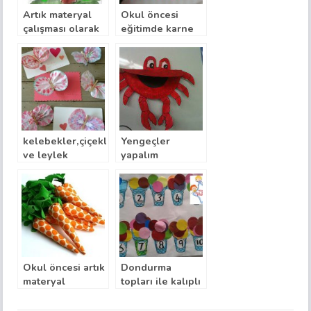
Artık materyal
Okul öncesi
çalışması olarak
eğitimde karne
etiket ağaç
hediyesi
kelebekler,çiçekler,
Yengeçler
ve leylek
yapalım
Okul öncesi artık
Dondurma
materyal
topları ile kalıplı
çalışmasıyla üç
rakam öğretimi
boyutlu havuç
etkinliği