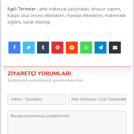
etkinliği
İlgili Terimler :
artık materyal çalışmaları
,
dinazor yapımı
,
Kalıplı okul öncesi etkinlikleri
,
mandal etkinlikleri
,
matematik
eğitimi
,
sanat etkinliği
Facebook
Twitter
Tumblr
Pinterest
Reddit
WhatsApp
Telegram
E-Posta ile paylaş
ZİYARETÇİ YORUMLARI
Sizde kendi yorumlarınızı gönderebilirsiniz...