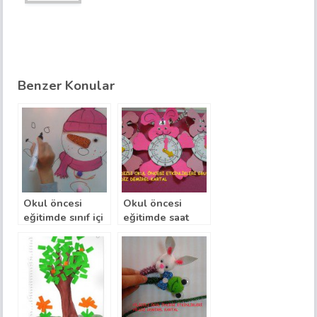
Benzer Konular
Okul öncesi
Okul öncesi
eğitimde sınıf içi
eğitimde saat
uygulamalarla
rakam ilişkisi ile
aşamalı kardan
saat öğretimi
adam yapımı
oyuncağı