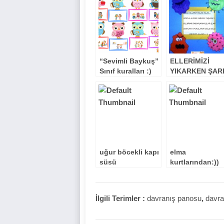
“Sevimli Baykuş”
ELLERİMİZİ
Sınıf kuralları :)
YIKARKEN ŞAR
SÖYLEYELİM..! 
uğur böcekli kapı
elma
süsü
kurtlarından:))
müzik
köşemizzzzz
İlgili Terimler :
davranış panosu
,
davra