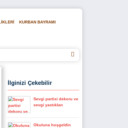
LİKLERİ
KURBAN BAYRAMI
DEOLAR
HAKKIMIZDA
İLETİŞİM
İlginizi Çekebilir
Sevgi partisi dekoru ve
sevgi yastıkları
Okuluna hoşgeldin