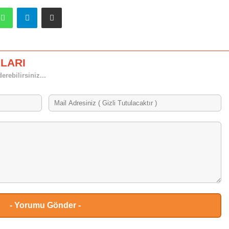
dit
WhatsApp
Telegram
E-Posta ile paylaş
LARI
rebilirsiniz...