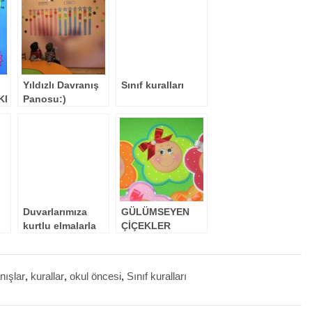
Yıldızlı Davranış
Sınıf kuralları
KI
Panosu:)
:)
Duvarlarımıza
GÜLÜMSEYEN
kurtlu elmalarla
ÇİÇEKLER
sayı kavramı :)
(kalıplı)
nışlar
,
kurallar
,
okul öncesi
,
Sınıf kuralları