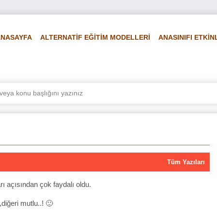
ANASAYFA
ALTERNATİF EĞİTİM MODELLERİ
ANASINIFI ETKİN
LİRLİ GÜN VE HAFTALAR
FEN VE DOĞA
FOTO GALERİ
Vİ
Tüm Yazıları
ı açısından çok faydalı oldu.
diğeri mutlu..! 🙂