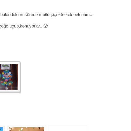
 bulundukları sürece mutlu çiçekte kelebeklerim..
çeğe uçup,konuyorlar.. 🙁