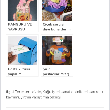
KANGURU VE
Çiçek sergisi
YAVRUSU
diye buna derim.
(kalıplı)
Posta kutusu
Şirin
yapalım
postacılarımız :)
İlgili Terimler :
civciv
,
Kağıt işleri
,
sanat etkinlikleri
,
sarı renk
kavramı
,
yırtma yapıştırma tekniği