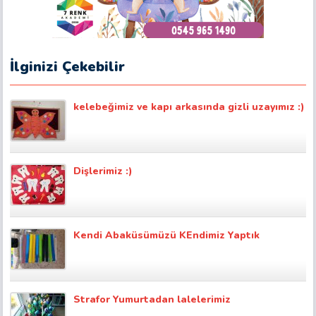
İlginizi Çekebilir
kelebeğimiz ve kapı arkasında gizli uzayımız :)
Dişlerimiz :)
Kendi Abaküsümüzü KEndimiz Yaptık
Strafor Yumurtadan lalelerimiz