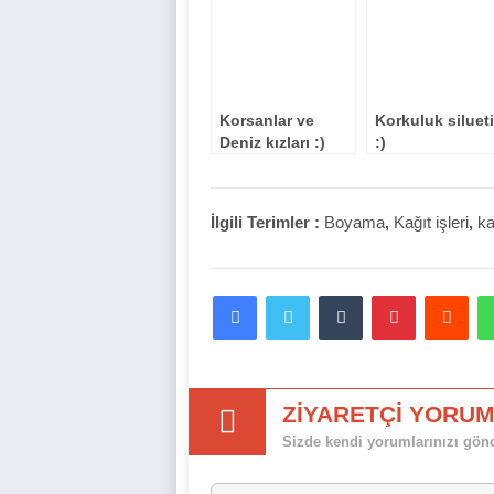
Korsanlar ve
Korkuluk silueti
Deniz kızları :)
:)
İlgili Terimler :
Boyama
,
Kağıt işleri
,
k
Facebook
Twitter
Tumblr
Pinterest
Red
ZİYARETÇİ YORUM
Sizde kendi yorumlarınızı gönde