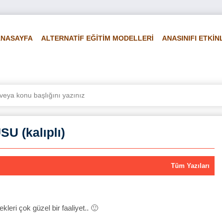
ANASAYFA
ALTERNATİF EĞİTİM MODELLERİ
ANASINIFI ETKİN
LİRLİ GÜN VE HAFTALAR
FEN VE DOĞA
FOTO GALERİ
Vİ
 (kalıplı)
Tüm Yazıları
,
kleri çok güzel bir faaliyet.. 🙂