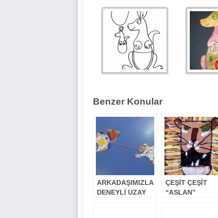
Benzer Konular
ARKADAŞIMIZLA
ÇEŞİT ÇEŞİT
DENEYLİ UZAY
“ASLAN”
KEYFİ
ETKİNLİKLERİ :