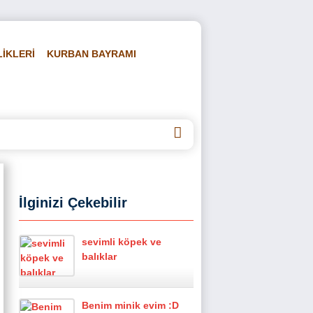
LİKLERİ
KURBAN BAYRAMI
DEOLAR
HAKKIMIZDA
İLETİŞİM
İlginizi Çekebilir
sevimli köpek ve
balıklar
Benim minik evim :D