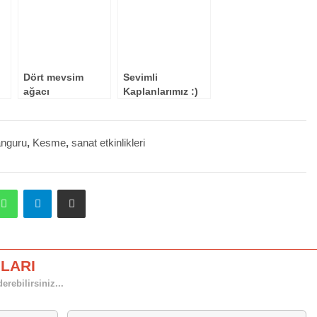
Dört mevsim
Sevimli
ağacı
Kaplanlarımız :)
“kalıplı”
anguru
,
Kesme
,
sanat etkinlikleri
dit
WhatsApp
Telegram
E-Posta ile paylaş
LARI
rebilirsiniz...