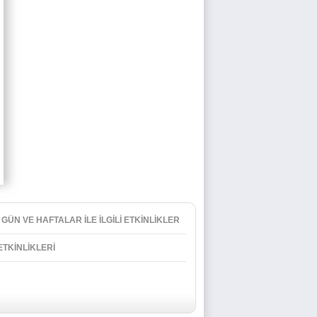
 GÜN VE HAFTALAR İLE İLGİLİ ETKİNLİKLER
 ETKİNLİKLERİ