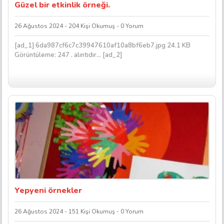
Güzel bir etkinlik örneği.
26 Ağustos 2024 - 204 Kişi Okumuş - 0 Yorum
[ad_1] 6da987cf6c7c39947610af10a8bf6eb7.jpg 24.1 KB
Görüntüleme: 247 . alıntıdır… [ad_2]
Yepyeni örnekler
26 Ağustos 2024 - 151 Kişi Okumuş - 0 Yorum