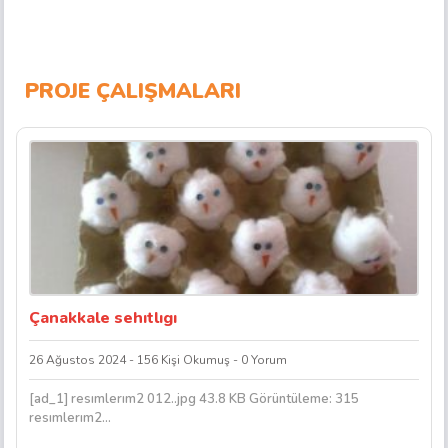
PROJE ÇALIŞMALARI
Çanakkale sehıtlıgı
26 Ağustos 2024 - 156 Kişi Okumuş - 0 Yorum
[ad_1] resımlerım2 012..jpg 43.8 KB Görüntüleme: 315
resımlerım2...