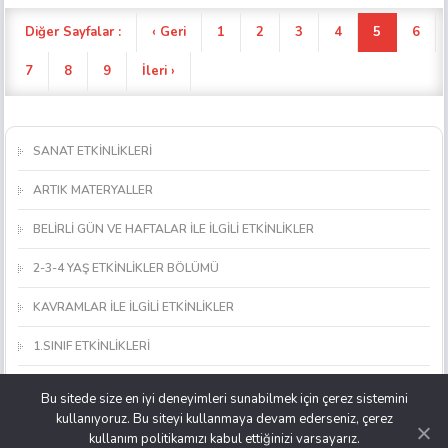
Diğer Sayfalar :
‹ Geri
1
2
3
4
5
6
7
8
9
İleri ›
SANAT ETKİNLİKLERİ
ARTIK MATERYALLER
BELİRLİ GÜN VE HAFTALAR İLE İLGİLİ ETKİNLİKLER
2-3-4 YAŞ ETKİNLİKLER BÖLÜMÜ
KAVRAMLAR İLE İLGİLİ ETKİNLİKLER
1.SINIF ETKİNLİKLERİ
MATEMATİK ETKİNLİKLERİ
Bu sitede size en iyi deneyimleri sunabilmek için çerez sistemini
kullanıyoruz. Bu siteyi kullanmaya devam ederseniz, çerez
OKUL ÖNCESİ OYUNCAK, MATERYAL VE ARAÇ YAPIMI
kullanım politikamızı kabul ettiğinizi varsayarız.