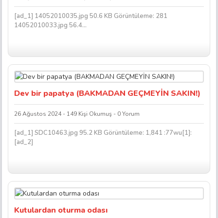
[ad_1] 14052010035.jpg 50.6 KB Görüntüleme: 281
14052010033.jpg 56.4...
Dev bir papatya (BAKMADAN GEÇMEYİN SAKIN!)
26 Ağustos 2024 - 149 Kişi Okumuş - 0 Yorum
[ad_1] SDC10463.jpg 95.2 KB Görüntüleme: 1,841 :77wu[1]:
[ad_2]
Kutulardan oturma odası