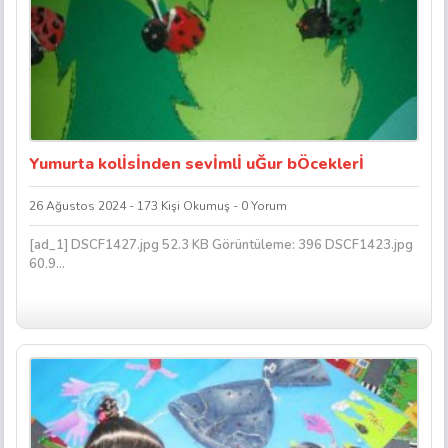
Yumurta kolİsİnden sevİmlİ uĞur bÖceklerİ
26 Ağustos 2024 - 173 Kişi Okumuş - 0 Yorum
[ad_1] DSCF1427.jpg 52.3 KB Görüntüleme: 396 DSCF1423.jpg
60.9...