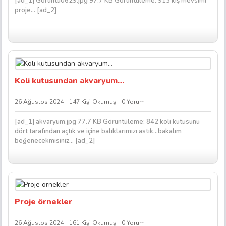
[ad_1] Görüntü0629.jpg 97.7 KB Görüntüleme: 913 kış mevsimi
proje… [ad_2]
Koli kutusundan akvaryum…
26 Ağustos 2024 - 147 Kişi Okumuş - 0 Yorum
[ad_1] akvaryum.jpg 77.7 KB Görüntüleme: 842 koli kutusunu
dört tarafından açtık ve içine balıklarımızı astık…bakalım
beğenecekmisiniz… [ad_2]
Proje örnekler
26 Ağustos 2024 - 161 Kişi Okumuş - 0 Yorum