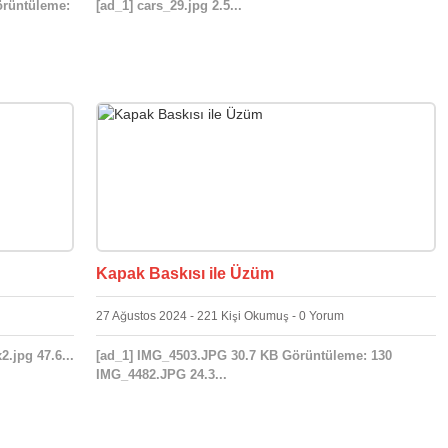
örüntüleme:
[ad_1] cars_29.jpg 2.5...
Kapak Baskısı ile Üzüm
27 Ağustos 2024 - 221 Kişi Okumuş - 0 Yorum
.jpg 47.6...
[ad_1] IMG_4503.JPG 30.7 KB Görüntüleme: 130
IMG_4482.JPG 24.3...