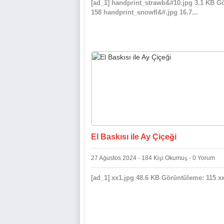
[ad_1] handprint_strawb&#10.jpg 3.1 KB G
158 handprint_snowfl&#.jpg 16.7...
El Baskısı ile Ay Çiçeği
27 Ağustos 2024 - 184 Kişi Okumuş - 0 Yorum
[ad_1] xx1.jpg 48.6 KB Görüntüleme: 115 xx2