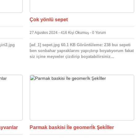
Çok yönlü sepet
27 Ağustos 2024 - 416 Kişi Okumuş - 0 Yorum
iri2.jpg
[ad_1] sepet.jpg 60.1 KB Görüntüleme: 238 buı sepeti
ben sonbahar yapraklarını yapıştırıp boyatıyorum fakat
siz içine meyveler çizdirip boyatabilirsiniz...
ayvanlar
Parmak baskisi İle geomerİk Şekİller