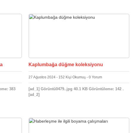
ma
Kaplumbağa düğme koleksiyonu
27 Ağustos 2024 - 152 Kişi Okumuş - 0 Yorum
eme: 383
[ad_1] Görüntü0479..jpg 40.1 KB Görüntüleme: 142 .
[ad_2]