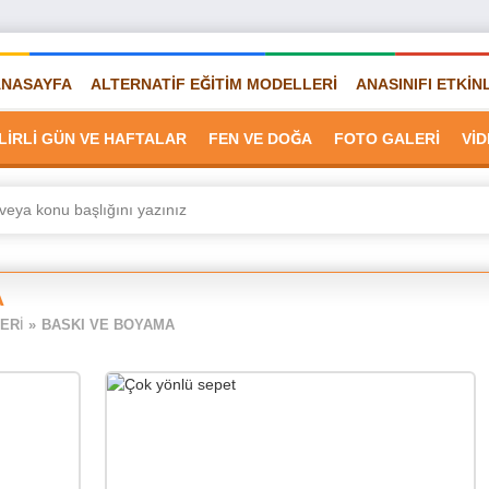
ANASAYFA
ALTERNATİF EĞİTİM MODELLERİ
ANASINIFI ETKİN
LİRLİ GÜN VE HAFTALAR
FEN VE DOĞA
FOTO GALERİ
Vİ
A
ERİ
»
BASKI VE BOYAMA