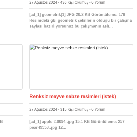
27 Ağustos 2024 - 436 Kişi Okumuş - 0 Yorum
[ad_1] geometrik[1].JPG 20.2 KB Görüntüleme: 178
Resimdeki gbi geometrik şekillerin olduğu bir çalışma
sayfası hazırlıyorsunuz.bu çalışmanın aslı...
Renksiz meyve sebze resimleri (istek)
27 Ağustos 2024 - 315 Kişi Okumuş - 0 Yorum
KB
[ad_1] apple-t10094..jpg 15.1 KB Görüntüleme: 257
pear-t9553..jpg 12...