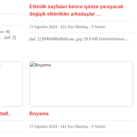
Etkinlik sayfaları bence işinize yarayacak
değişik etkinlikler arkadaşlar …
27 Ağustos 2024 - 222 Kişi Okumuş - 0 Yorum
e: 40
 . [ad_2]
[ad_1] 8549d06b8fa5caa..jpg 19.8 KB Görüntüleme:...
ııll..
Boyama
27 Ağustos 2024 - 181 Kişi Okumuş - 0 Yorum