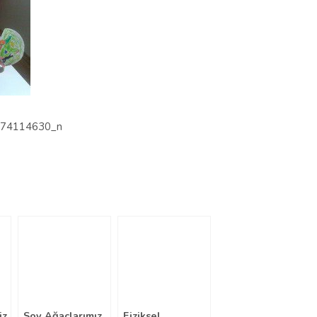
iz
Soy Ağaçlarımız
Fiziksel