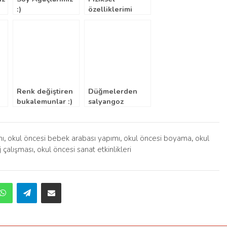
:)
özelliklerimi
tanıyorum
“kalıplı”
Renk değiştiren
Düğmelerden
bukalemunlar :)
salyangoz
mı
,
okul öncesi bebek arabası yapımı
,
okul öncesi boyama
,
okul
j çalışması
,
okul öncesi sanat etkinlikleri
dit
WhatsApp
Telegram
E-Posta ile paylaş