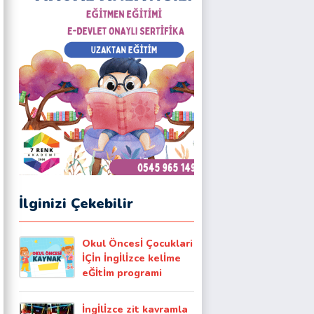
İlginizi Çekebilir
Okul Öncesİ Çocuklari
İÇİn İngİlİzce kelİme
eĞİtİm programi
İngİlİzce zit kavramla