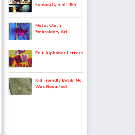
konusu İÇİn bİr fİkİr
Metal Cloth
Embroidery Art
Felt Alphabet Letters
Kid Friendly Batik: No
Wax Required!