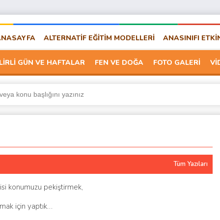
ANASAYFA
ALTERNATİF EĞİTİM MODELLERİ
ANASINIFI ETKİ
LİRLİ GÜN VE HAFTALAR
FEN VE DOĞA
FOTO GALERİ
Vİ
Tüm Yazıları
isi konumuzu pekiştirmek,
mak için yaptık…