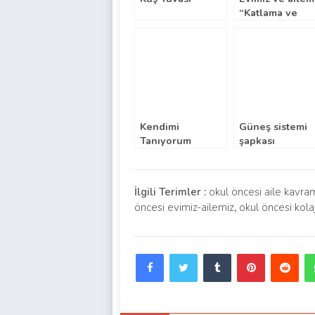
“Katlama ve
resim”
Kendimi
Güneş sistemi
Tanıyorum
şapkası
“Kalıplı”
İlgili Terimler :
okul öncesi aile kavra
öncesi evimiz-ailemiz
,
okul öncesi kola
Facebook
Twitter
Tumblr
Pinterest
Red