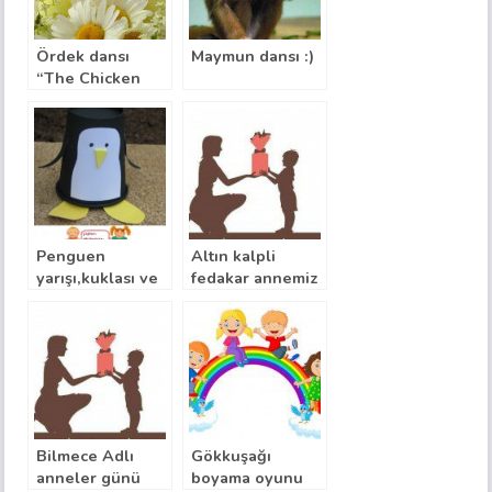
Ördek dansı
Maymun dansı :)
“The Chicken
Dance”
Penguen
Altın kalpli
yarışı,kuklası ve
fedakar annemiz
şarkısı :)
şarkısı ve örnek
slayt
Bilmece Adlı
Gökkuşağı
anneler günü
boyama oyunu