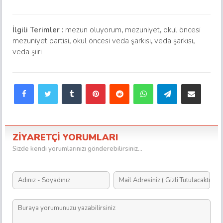
için eğlenceli
şarkı
İlgili Terimler :
mezun oluyorum
,
mezuniyet
,
okul öncesi
mezuniyet partisi
,
okul öncesi veda şarkısı
,
veda şarkısı
,
veda şiiri
Facebook
Twitter
Tumblr
Pinterest
Reddit
WhatsApp
Telegram
E-Posta ile paylaş
ZİYARETÇİ YORUMLARI
Sizde kendi yorumlarınızı gönderebilirsiniz...