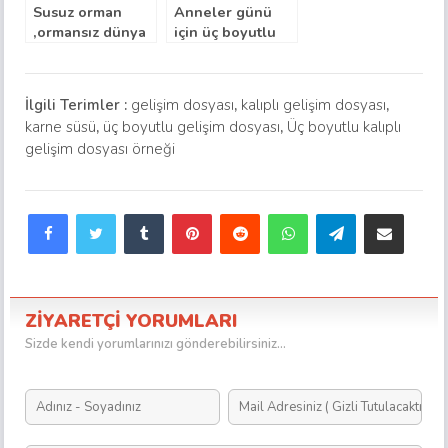
Susuz orman
Anneler günü
,ormansız dünya
için üç boyutlu
olmaz projesi
çiçek demeti
kalıbı
İlgili Terimler :
gelişim dosyası
,
kalıplı gelişim dosyası
,
karne süsü
,
üç boyutlu gelişim dosyası
,
Üç boyutlu kalıplı
gelişim dosyası örneği
Facebook
Twitter
Tumblr
Pinterest
Reddit
WhatsApp
Telegram
E-Posta ile paylaş
ZİYARETÇİ YORUMLARI
Sizde kendi yorumlarınızı gönderebilirsiniz...