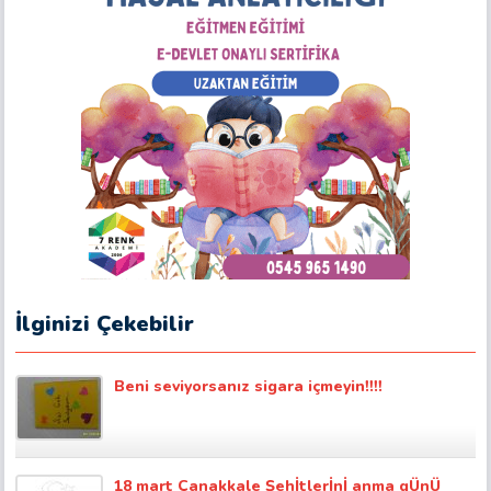
İlginizi Çekebilir
Beni seviyorsanız sigara içmeyin!!!!
18 mart Çanakkale Şehİtlerİnİ anma gÜnÜ