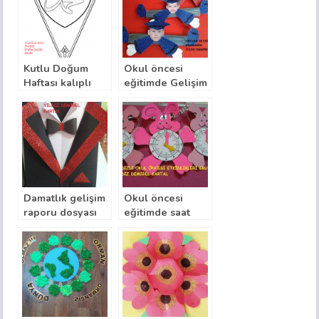
Kutlu Doğum
Okul öncesi
Haftası kalıplı
eğitimde Gelişim
banner örneği
raporu örneği
kalıplı
Damatlık gelişim
Okul öncesi
raporu dosyası
eğitimde saat
kapağı örneği
rakam ilişkisi ile
saat öğretimi
oyuncağı