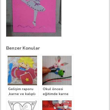
Benzer Konular
Gelişim raporu
Okul öncesi
,karne ve kalıplı
eğitimde karne
karne hediye
hediyesi
örnekleri