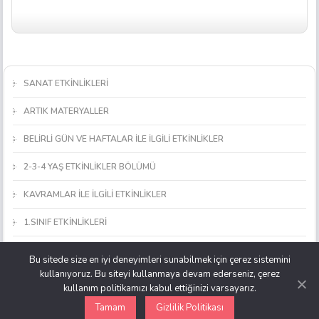
SANAT ETKİNLİKLERİ
ARTIK MATERYALLER
BELİRLİ GÜN VE HAFTALAR İLE İLGİLİ ETKİNLİKLER
2-3-4 YAŞ ETKİNLİKLER BÖLÜMÜ
KAVRAMLAR İLE İLGİLİ ETKİNLİKLER
1.SINIF ETKİNLİKLERİ
MATEMATİK ETKİNLİKLERİ
Bu sitede size en iyi deneyimleri sunabilmek için çerez sistemini
kullanıyoruz. Bu siteyi kullanmaya devam ederseniz, çerez
OKUL ÖNCESİ OYUNCAK, MATERYAL VE ARAÇ YAPIMI
kullanım politikamızı kabul ettiğinizi varsayarız.
Tamam
Gizlilik Politikası