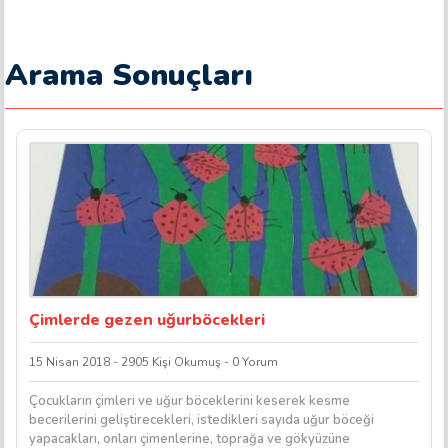
Arama Sonuçları
Çimlerde gezen uğurböcekleri
15 Nisan 2018 - 2905 Kişi Okumuş - 0 Yorum
Çocukların çimleri ve uğur böceklerini keserek kesme
becerilerini geliştirecekleri, istedikleri sayıda uğur böceği
yapacakları, onları çimenlerine, toprağa ve gökyüzüne