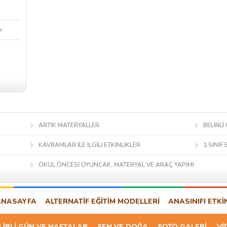
m
ARTIK MATERYALLER
BELİRLİ
KAVRAMLAR İLE İLGİLİ ETKİNLİKLER
1.SINIF 
OKUL ÖNCESİ OYUNCAK, MATERYAL VE ARAÇ YAPIMI
ANASAYFA
ALTERNATİF EĞİTİM MODELLERİ
ANASINIFI ETKİ
LİRLİ GÜN VE HAFTALAR
FEN VE DOĞA
FOTO GALERİ
Vİ