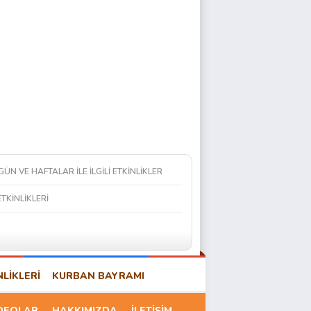
 GÜN VE HAFTALAR İLE İLGİLİ ETKİNLİKLER
ETKİNLİKLERİ
NLİKLERİ
KURBAN BAYRAMI
DEOLAR
HAKKIMIZDA
İLETİŞİM