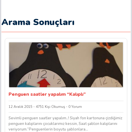
Arama Sonuçları
Penguen saatler yapalım “Kalıplı”
12 Aralık 2015 - 4751 Kişi Okumuş - 0 Yorum
Sevimli penguen saatler yapalım..! Siyah fon kartonuna çizdiğimiz
penguen kalıplarını çocuklarımız kessin, Saat şablon kalıplarını
veriyorum.”Penguenlerin boyutu şablonlara...