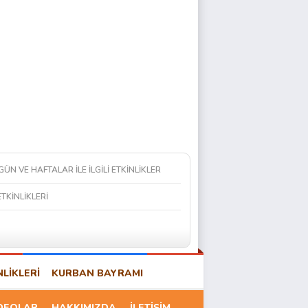
 GÜN VE HAFTALAR İLE İLGİLİ ETKİNLİKLER
ETKİNLİKLERİ
NLİKLERİ
KURBAN BAYRAMI
DEOLAR
HAKKIMIZDA
İLETİŞİM