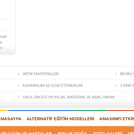
saat
ha
rı
..
ARTIK MATERYALLER
BELİRLİ
KAVRAMLAR İLE İLGİLİ ETKİNLİKLER
1.SINIF 
OKUL ÖNCESİ OYUNCAK, MATERYAL VE ARAÇ YAPIMI
ANASAYFA
ALTERNATİF EĞİTİM MODELLERİ
ANASINIFI ETKİ
LİRLİ GÜN VE HAFTALAR
FEN VE DOĞA
FOTO GALERİ
Vİ