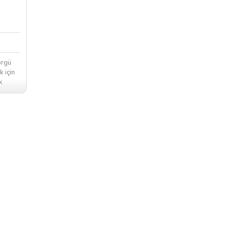
örgü
k için
k