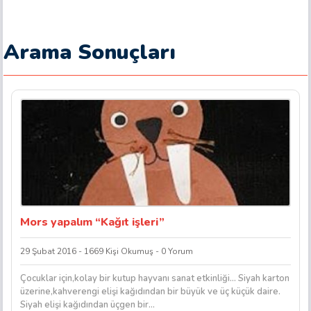
Arama Sonuçları
Mors yapalım “Kağıt işleri”
29 Şubat 2016 - 1669 Kişi Okumuş - 0 Yorum
Çocuklar için,kolay bir kutup hayvanı sanat etkinliği… Siyah karton
üzerine,kahverengi elişi kağıdından bir büyük ve üç küçük daire.
Siyah elişi kağıdından üçgen bir...