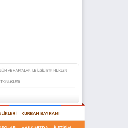
 GÜN VE HAFTALAR İLE İLGİLİ ETKİNLİKLER
ETKİNLİKLERİ
NLİKLERİ
KURBAN BAYRAMI
DEOLAR
HAKKIMIZDA
İLETİŞİM