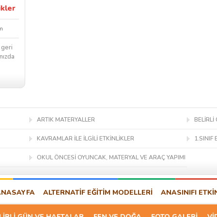
ikler
m
 geri
nızda
ARTIK MATERYALLER
BELİRLİ
KAVRAMLAR İLE İLGİLİ ETKİNLİKLER
1.SINIF 
OKUL ÖNCESİ OYUNCAK, MATERYAL VE ARAÇ YAPIMI
ANASAYFA
ALTERNATİF EĞİTİM MODELLERİ
ANASINIFI ETKİ
LİRLİ GÜN VE HAFTALAR
FEN VE DOĞA
FOTO GALERİ
Vİ