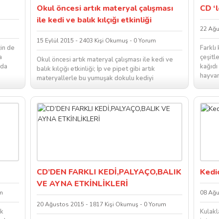
Okul öncesi artık materyal çalışması
CD ‘
ile kedi ve balık kılçığı etkinliği
22 Ağu
15 Eylül 2015 - 2403 Kişi Okumuş - 0 Yorum
çin de
Farklı 
a
çeşitl
Okul öncesi artık materyal çalışması ile kedi ve
oda
kağıdı
balık kılçığı etkinliği; İp ve pipet gibi artık
hayvan
materyallerle bu yumuşak dokulu kediyi
sınıfın
hazırlayabilir yediği balıklardan şişmiş...
CD’DEN FARKLI KEDİ,PALYAÇO,BALIK
Kedic
VE AYNA ETKİNLİKLERİ
m
08 Ağu
20 Ağustos 2015 - 1817 Kişi Okumuş - 0 Yorum
nk
Kulakla