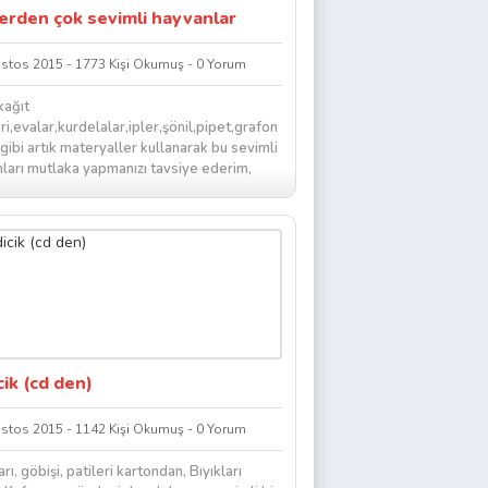
lerden çok sevimli hayvanlar
stos 2015 - 1773 Kişi Okumuş - 0 Yorum
kağıt
eri,evalar,kurdelalar,ipler,şönil,pipet,grafon
 gibi artık materyaller kullanarak bu sevimli
ları mutlaka yapmanızı tavsiye ederim,
ızın,Balkonunuzun...
ik (cd den)
stos 2015 - 1142 Kişi Okumuş - 0 Yorum
rı, göbişi, patileri kartondan, Bıyıkları