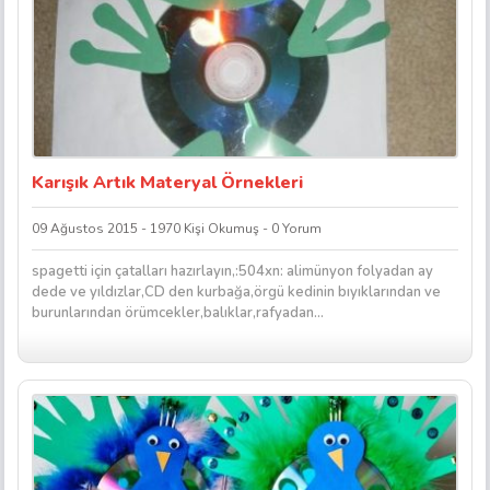
Karışık Artık Materyal Örnekleri
09 Ağustos 2015 - 1970 Kişi Okumuş - 0 Yorum
spagetti için çatalları hazırlayın,:504xn: alimünyon folyadan ay
dede ve yıldızlar,CD den kurbağa,örgü kedinin bıyıklarından ve
burunlarından örümcekler,balıklar,rafyadan...