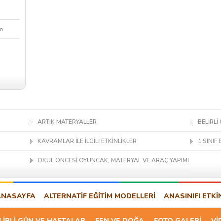
m
ARTIK MATERYALLER
BELİRLİ
KAVRAMLAR İLE İLGİLİ ETKİNLİKLER
1.SINIF 
OKUL ÖNCESİ OYUNCAK, MATERYAL VE ARAÇ YAPIMI
ANASAYFA
ALTERNATİF EĞİTİM MODELLERİ
ANASINIFI ETKİ
LİRLİ GÜN VE HAFTALAR
FEN VE DOĞA
FOTO GALERİ
Vİ