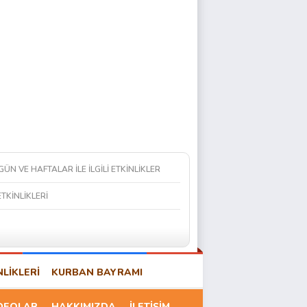
 GÜN VE HAFTALAR İLE İLGİLİ ETKİNLİKLER
ETKİNLİKLERİ
NLİKLERİ
KURBAN BAYRAMI
DEOLAR
HAKKIMIZDA
İLETİŞİM