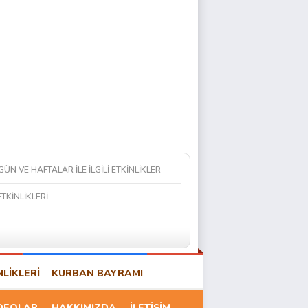
 GÜN VE HAFTALAR İLE İLGİLİ ETKİNLİKLER
ETKİNLİKLERİ
NLİKLERİ
KURBAN BAYRAMI
DEOLAR
HAKKIMIZDA
İLETİŞİM