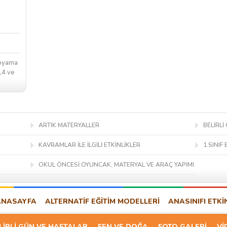
boyama
3,4 ve
ARTIK MATERYALLER
BELİRLİ
KAVRAMLAR İLE İLGİLİ ETKİNLİKLER
1.SINIF 
OKUL ÖNCESİ OYUNCAK, MATERYAL VE ARAÇ YAPIMI
ANASAYFA
ALTERNATİF EĞİTİM MODELLERİ
ANASINIFI ETKİ
LİRLİ GÜN VE HAFTALAR
FEN VE DOĞA
FOTO GALERİ
Vİ