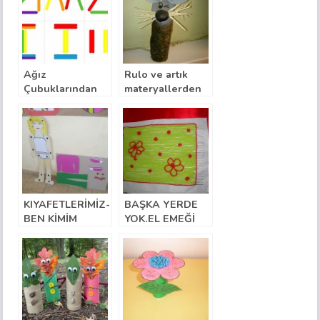
Ağız
Rulo ve artık
Çubuklarından
materyallerden
Eğitici Materyal
Fare ve İnsan
KIYAFETLERİMİZ-
BAŞKA YERDE
BEN KİMİM
YOK.EL EMEĞİ
GÖZ NURU
HALILAR