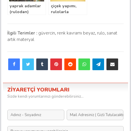
yaprak adamlar
çiçek yapımı,
(rulodan)
rulolarla
İlgili Terimler :
güvercin
,
renk kavramı beyaz
,
rulo
,
sanat
artık materyal
Facebook
Twitter
Tumblr
Pinterest
Reddit
WhatsApp
Telegram
E-Posta ile paylaş
ZİYARETÇİ YORUMLARI
Sizde kendi yorumlarınızı gönderebilirsiniz...