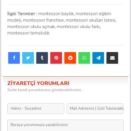
İlgili Terimler :
montessori bayilik
,
montessori eğitim
modeli
,
montessori franchise
,
montessori okulları listesi
,
montessori okulu açmak
,
montessori okulu farkı
,
montessori temsilcilik
Facebook
Twitter
Tumblr
Pinterest
Reddit
WhatsApp
Telegram
E-Posta ile paylaş
ZİYARETÇİ YORUMLARI
Sizde kendi yorumlarınızı gönderebilirsiniz...