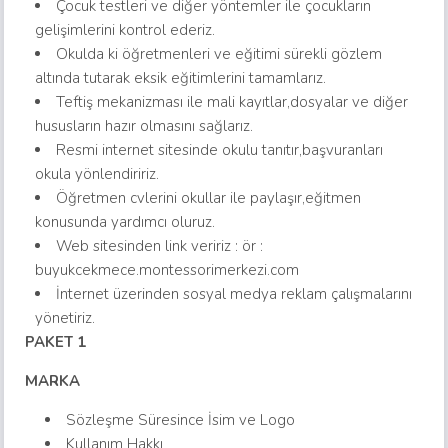
Çocuk testleri ve diğer yöntemler ile çocukların
gelişimlerini kontrol ederiz.
Okulda ki öğretmenleri ve eğitimi sürekli gözlem
altında tutarak eksik eğitimlerini tamamlarız.
Teftiş mekanizması ile mali kayıtlar,dosyalar ve diğer
hususların hazır olmasını sağlarız.
Resmi internet sitesinde okulu tanıtır,başvuranları
okula yönlendiririz.
Öğretmen cvlerini okullar ile paylaşır,eğitmen
konusunda yardımcı oluruz.
Web sitesinden link veririz : ör :
buyukcekmece.montessorimerkezi.com
İnternet üzerinden sosyal medya reklam çalışmalarını
yönetiriz.
PAKET 1
MARKA
Sözleşme Süresince İsim ve Logo
Kullanım Hakkı