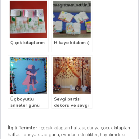
Çiçek kitaplarım
Hikaye kitabım :)
Üç boyutlu
Sevgi partisi
anneler günü
dekoru ve sevgi
kartımız
yastıkları
İlgili Terimler :
çocuk kitapları haftası
,
dünya çocuk kitapları
haftası
,
dünya kitap günü
,
evadan etkinlikler
,
hayalimdeki