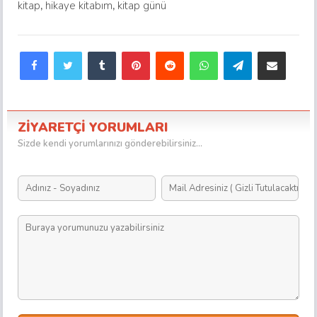
kitap
,
hikaye kitabım
,
kitap günü
Facebook
Twitter
Tumblr
Pinterest
Reddit
WhatsApp
Telegram
E-Posta ile paylaş
ZİYARETÇİ YORUMLARI
Sizde kendi yorumlarınızı gönderebilirsiniz...