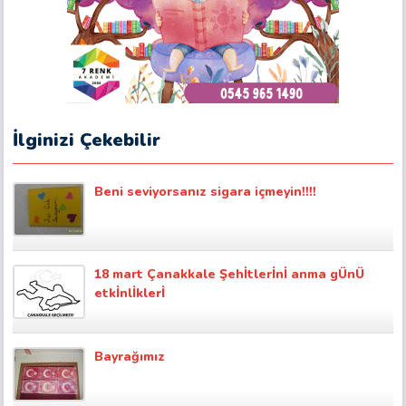
İlginizi Çekebilir
Beni seviyorsanız sigara içmeyin!!!!
18 mart Çanakkale Şehİtlerİnİ anma gÜnÜ
etkİnlİklerİ
Bayrağımız