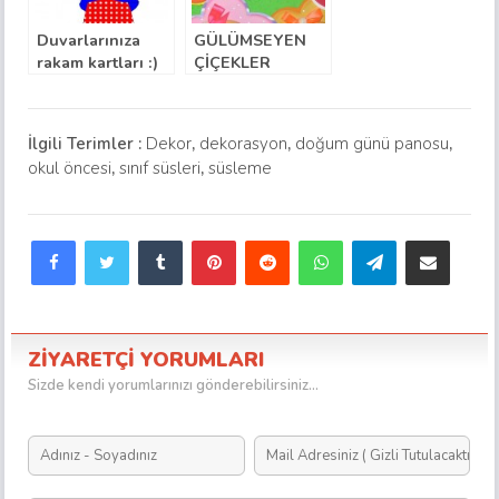
Duvarlarınıza
GÜLÜMSEYEN
rakam kartları :)
ÇİÇEKLER
(kalıplı)
İlgili Terimler :
Dekor
,
dekorasyon
,
doğum günü panosu
,
okul öncesi
,
sınıf süsleri
,
süsleme
Facebook
Twitter
Tumblr
Pinterest
Reddit
WhatsApp
Telegram
E-Posta ile paylaş
ZİYARETÇİ YORUMLARI
Sizde kendi yorumlarınızı gönderebilirsiniz...