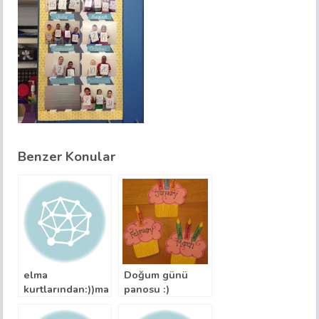
Benzer Konular
elma
Doğum günü
kurtlarından:))mantar
panosu :)
panomuz
okyanusa