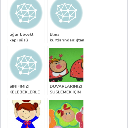
dönüştü:)
uğur böcekli
Elma
kapı süsü
kurtlarından:))tamamı
evadan şekiller
dünyamızz
SINIFIMIZI
DUVARLARINIZI
KELEBEKLERLE
SÜSLEMEK İÇİN
SÜSLEYELİM… :)
UĞUR
BÖCEKLERİ :)