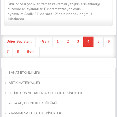
Okul öncesi çocukları zaman kavramını yetişkinlerin anladığı
düzeyde anlayamazlar. Bir dramatizasyon oyunu
oynayalım.Aralik 31′ de saat 12′ de bir bebek doğmus.
İlkbaharda...
Diğer Sayfalar :
‹ Geri
1
2
3
4
5
6
7
8
İleri ›
SANAT ETKİNLİKLERİ
ARTIK MATERYALLER
BELİRLİ GÜN VE HAFTALAR İLE İLGİLİ ETKİNLİKLER
2-3-4 YAŞ ETKİNLİKLER BÖLÜMÜ
KAVRAMLAR İLE İLGİLİ ETKİNLİKLER