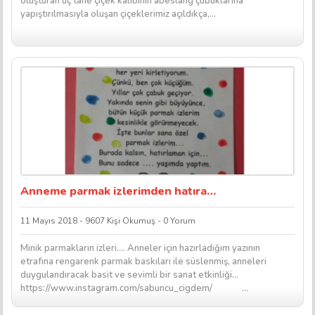
oluşturan üç tane çiçek kalıbının abeslang çubuklarına
yapıştırılmasıyla oluşan çiçeklerimiz açıldıkça,...
Anneme parmak izlerimden hatıra…
11 Mayıs 2018 - 9607 Kişi Okumuş - 0 Yorum
Minik parmakların izleri…. Anneler için hazırladığım yazının
etrafına rengarenk parmak baskıları ile süslenmiş, anneleri
duygulandıracak basit ve sevimli bir sanat etkinliği…
https://www.instagram.com/sabuncu_cigdem/ ...