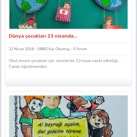
Dünya çocukları 23 nisanda…
22 Nisan 2018 - 18862 Kişi Okumuş - 0 Yorum
Okul öncesi çocukları için, sevimli bir 23 nisan sanat etkinliği…
Canan öğretmenden;