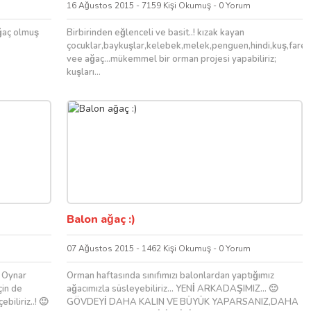
16 Ağustos 2015 - 7159 Kişi Okumuş - 0 Yorum
ağaç olmuş
Birbirinden eğlenceli ve basit..! kızak kayan
çocuklar,baykuşlar,kelebek,melek,penguen,hindi,kuş,fare
vee ağaç…mükemmel bir orman projesi yapabiliriz;
kuşları...
Balon ağaç :)
07 Ağustos 2015 - 1462 Kişi Okumuş - 0 Yorum
? Oynar
Orman haftasında sınıfımızı balonlardan yaptığımız
çin de
ağacımızla süsleyebiliriz… YENİ ARKADAŞIMIZ… 🙂
biliriz..! 🙂
GÖVDEYİ DAHA KALIN VE BÜYÜK YAPARSANIZ,DAHA