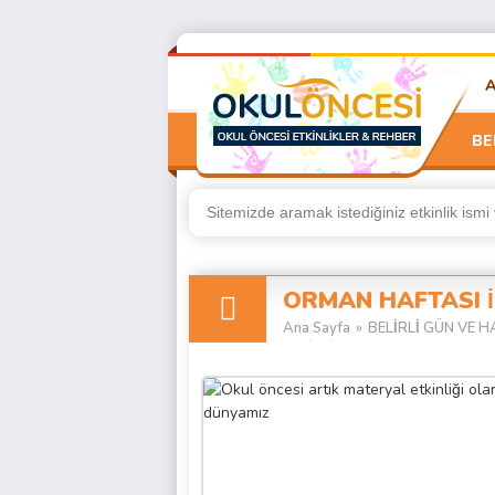
BE
ORMAN HAFTASI İL
Ana Sayfa
»
BELİRLİ GÜN VE HA
ETKİNLİKLER (Page 2)