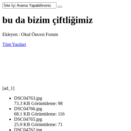
bu da bizim çiftliğimiz
Ekleyen : Okul Öncesi Forum
Tüm Yazıları
[ad_1]
DSC04763.jpg
73.3 KB
Görüntüleme: 98
DSC04766.jpg
68.1 KB
Görüntüleme: 116
DSC04765.jpg
25.9 KB
Görüntüleme: 71
DSC04762.jpg