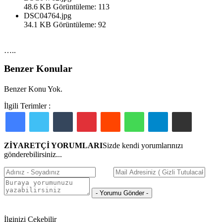
48.6 KB
Görüntüleme: 113
DSC04764.jpg
34.1 KB
Görüntüleme: 92
…..
Benzer Konular
Benzer Konu Yok.
İlgili Terimler :
Facebook
Twitter
Tumblr
Pinterest
Reddit
WhatsApp
Telegram
E-Posta ile paylaş
ZİYARETÇİ YORUMLARI
Sizde kendi yorumlarınızı
gönderebilirsiniz...
İlginizi Çekebilir