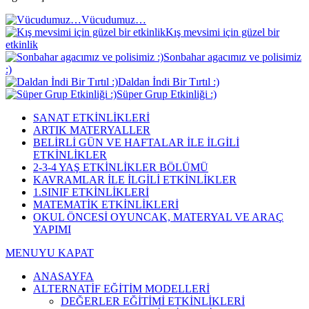
Vücudumuz…
Kış mevsimi için güzel bir
etkinlik
Sonbahar agacımız ve polisimiz
:)
Daldan İndi Bir Tırtıl :)
Süper Grup Etkinliği :)
SANAT ETKİNLİKLERİ
ARTIK MATERYALLER
BELİRLİ GÜN VE HAFTALAR İLE İLGİLİ
ETKİNLİKLER
2-3-4 YAŞ ETKİNLİKLER BÖLÜMÜ
KAVRAMLAR İLE İLGİLİ ETKİNLİKLER
1.SINIF ETKİNLİKLERİ
MATEMATİK ETKİNLİKLERİ
OKUL ÖNCESİ OYUNCAK, MATERYAL VE ARAÇ
YAPIMI
MENUYU KAPAT
ANASAYFA
ALTERNATİF EĞİTİM MODELLERİ
DEĞERLER EĞİTİMİ ETKİNLİKLERİ