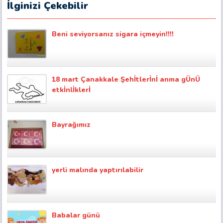
İlginizi Çekebilir
Beni seviyorsanız sigara içmeyin!!!!
18 mart Çanakkale Şehİtlerİnİ anma gÜnÜ
etkİnlİklerİ
Bayrağımız
yerli malında yaptırılabilir
Babalar günü