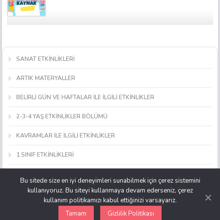
SANAT ETKİNLİKLERİ
ARTIK MATERYALLER
BELİRLİ GÜN VE HAFTALAR İLE İLGİLİ ETKİNLİKLER
2-3-4 YAŞ ETKİNLİKLER BÖLÜMÜ
KAVRAMLAR İLE İLGİLİ ETKİNLİKLER
1.SINIF ETKİNLİKLERİ
MATEMATİK ETKİNLİKLERİ
Bu sitede size en iyi deneyimleri sunabilmek için çerez sistemini
kullanıyoruz. Bu siteyi kullanmaya devam ederseniz, çerez
OKUL ÖNCESİ OYUNCAK, MATERYAL VE ARAÇ YAPIMI
kullanım politikamızı kabul ettiğinizi varsayarız.
Tamam
Gizlilik Politikası