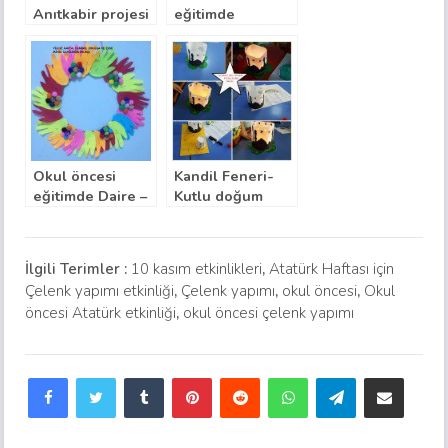
Anıtkabir projesi
eğitimde
ve boyama
püskürtme
sayfaları
tekniği ile
Anıtkabir
etkinliği
Okul öncesi
Kandil Feneri-
eğitimde Daire –
Kutlu doğum
çember farkı ile
haftası sanat
çelenk yapımı
etkinliği örneği
etkinliği
İlgili Terimler :
10 kasım etkinlikleri
,
Atatürk Haftası için
Çelenk yapımı etkinliği
,
Çelenk yapımı
,
okul öncesi
,
Okul
öncesi Atatürk etkinliği
,
okul öncesi çelenk yapımı
Facebook
Twitter
Tumblr
Pinterest
Reddit
WhatsApp
Telegram
E-Posta ile paylaş