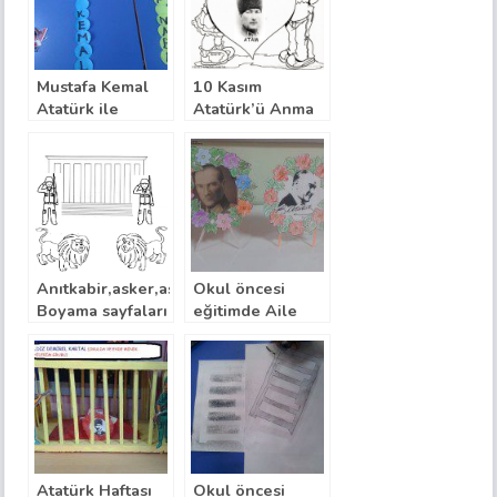
Mustafa Kemal
10 Kasım
Atatürk ile
Atatürk’ü Anma
ismimizi
haftası okul
kıyasladık
öncesi
etkinlikleri
Anıtkabir,asker,aslan
Okul öncesi
Boyama sayfaları
eğitimde Aile
ve proje
katılımı ile
resimleri
Atatürk çelengi
etkinliği
Atatürk Haftası
Okul öncesi