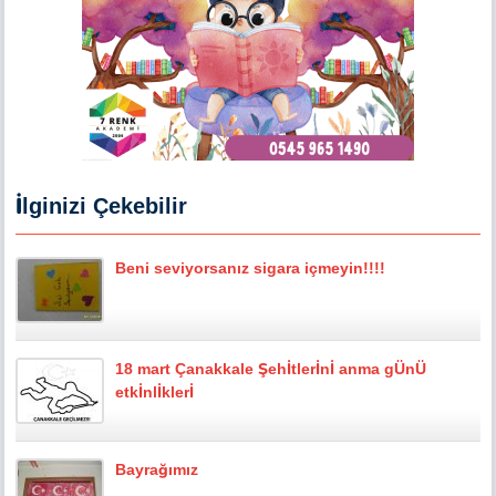
İlginizi Çekebilir
Beni seviyorsanız sigara içmeyin!!!!
18 mart Çanakkale Şehİtlerİnİ anma gÜnÜ
etkİnlİklerİ
Bayrağımız