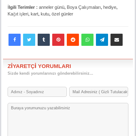
İlgili Terimler :
anneler günü
,
Boya Çalışmaları
,
hediye
,
Kağıt işleri
,
kart
,
kutu
,
özel günler
Facebook
Twitter
Tumblr
Pinterest
Reddit
WhatsApp
Telegram
E-Posta ile paylaş
ZİYARETÇİ YORUMLARI
Sizde kendi yorumlarınızı gönderebilirsiniz...