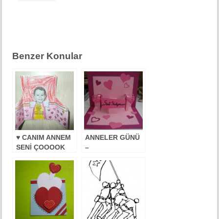
Benzer Konular
♥ CANIM ANNEM
ANNELER GÜNÜ
SENİ ÇOOOOK
–
SEVİYORUM ♥
ÖĞRETMENLER
GÜNÜ İÇİN KART
ÖRNEĞİ :)