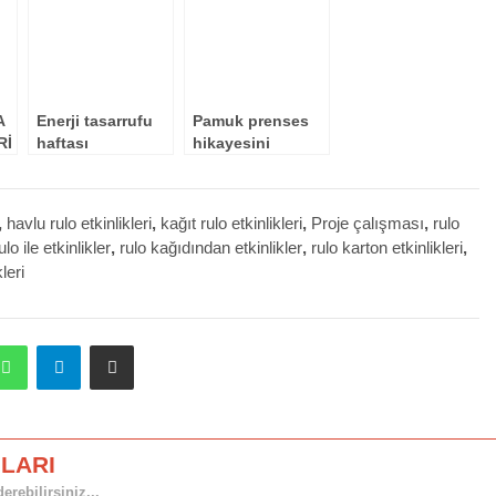
A
Enerji tasarrufu
Pamuk prenses
Rİ
haftası
hikayesini
etkinlikleri
kuklalar ile
canlandıralım :)
,
havlu rulo etkinlikleri
,
kağıt rulo etkinlikleri
,
Proje çalışması
,
rulo
ulo ile etkinlikler
,
rulo kağıdından etkinlikler
,
rulo karton etkinlikleri
,
leri
dit
WhatsApp
Telegram
E-Posta ile paylaş
LARI
rebilirsiniz...