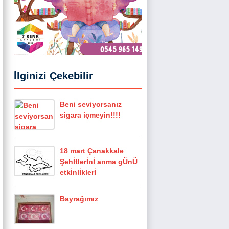
İlginizi Çekebilir
Beni seviyorsanız
sigara içmeyin!!!!
18 mart Çanakkale
Şehİtlerİnİ anma gÜnÜ
etkİnlİklerİ
Bayrağımız