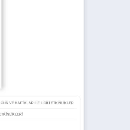
 GÜN VE HAFTALAR İLE İLGİLİ ETKİNLİKLER
 ETKİNLİKLERİ