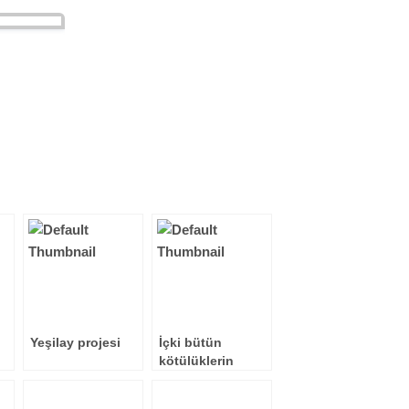
Yeşilay projesi
İçki bütün
kötülüklerin
anasıdır…