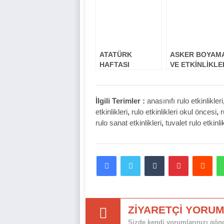
ATATÜRK
ASKER BOYAM
HAFTASI
VE ETKİNLİKLE
ETKİNLİKLERİ
İlgili Terimler :
anasınıfı rulo etkinlikleri
etkinlikleri
,
rulo etkinlikleri okul öncesi
,
r
rulo sanat etkinlikleri
,
tuvalet rulo etkinlik
Facebook
Twitter
Tumblr
Pinterest
Red
ZİYARETÇİ YORUM
Sizde kendi yorumlarınızı gönde