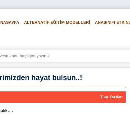
ANASAYFA
ALTERNATİF EĞİTİM MODELLERİ
ANASINIFI ETKİN
LİRLİ GÜN VE HAFTALAR
FEN VE DOĞA
FOTO GALERİ
Vİ
rimizden hayat bulsun..!
Tüm Yazıları
aptık….