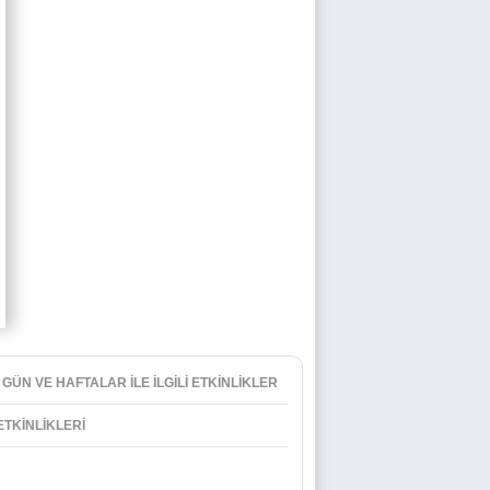
 GÜN VE HAFTALAR İLE İLGİLİ ETKİNLİKLER
 ETKİNLİKLERİ