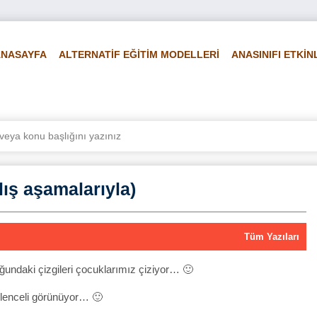
ANASAYFA
ALTERNATİF EĞİTİM MODELLERİ
ANASINIFI ETKİN
LİRLİ GÜN VE HAFTALAR
FEN VE DOĞA
FOTO GALERİ
Vİ
lış aşamalarıyla)
Tüm Yazıları
uğundaki çizgileri çocuklarımız çiziyor… 🙂
lenceli görünüyor… 🙂