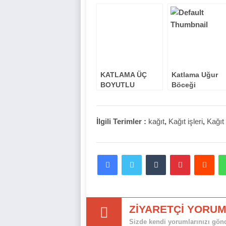
MOBİLLERİ
KATLAMA ÜÇ
Katlama Uğur
BOYUTLU
Böceği
MEYVELER
İlgili Terimler :
kağıt
,
Kağıt işleri
,
Kağıt
Facebook
Twitter
Tumblr
Pinterest
Red
ZİYARETÇİ YORUM
Sizde kendi yorumlarınızı gönde