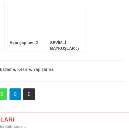
Aşçı şapkası 2
SEVİMLİ
BAYKUŞLAR :)
 katlama
,
Kesme
,
Yapıştırma
dit
WhatsApp
Telegram
E-Posta ile paylaş
LARI
rebilirsiniz...