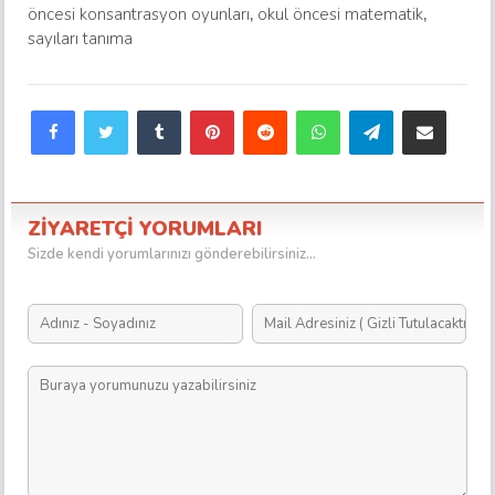
öncesi konsantrasyon oyunları
,
okul öncesi matematik
,
sayıları tanıma
Facebook
Twitter
Tumblr
Pinterest
Reddit
WhatsApp
Telegram
E-Posta ile paylaş
ZİYARETÇİ YORUMLARI
Sizde kendi yorumlarınızı gönderebilirsiniz...