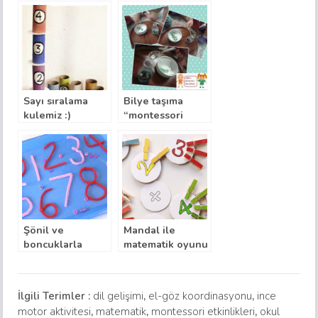
sayma becerileri
öğreniyoruz….
“Montessori
etkinlikleri”
Sayı sıralama
Bilye taşıma
kulemiz :)
“montessori
etkinliği”
Şönil ve
Mandal ile
boncuklarla
matematik oyunu
rakamları
öğrenme
İlgili Terimler :
dil gelişimi
,
el-göz koordinasyonu
,
ince
motor aktivitesi
,
matematik
,
montessori etkinlikleri
,
okul